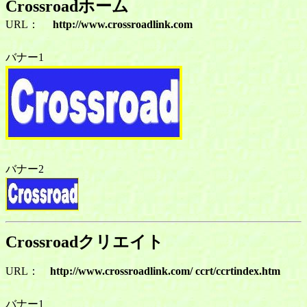
Crossroadホーム
URL：
http://www.crossroadlink.com
バナー1
バナー2
Crossroadクリエイト
URL：
http://www.crossroadlink.com/ ccrt/ccrtindex.htm
バナー1